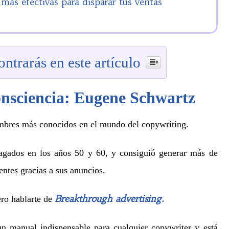
ás efectivas para disparar tus ventas
ntrarás en este artículo
onsciencia: Eugene Schwartz
mbres más conocidos en el mundo del copywriting.
agados en los años 50 y 60, y consiguió generar más de
entes gracias a sus anuncios.
Breakthrough advertising.
ero hablarte de
un manual indispensable para cualquier copywriter y está